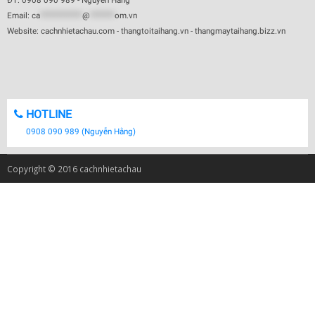
ĐT: 0908 090 989 - Nguyễn Hằng
Email:
ca
************
@
*******
om.vn
Website: cachnhietachau.com - thangtoitaihang.vn - thangmaytaihang.bizz.vn
HOTLINE
0908 090 989 (Nguyễn Hằng)
Copyright © 2016 cachnhietachau