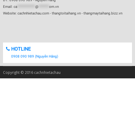
ĐT: 0908 090 989 - Nguyễn Hằng
Email:
ca
************
@
*******
om.vn
Website: cachnhietachau.com - thangtoitaihang.vn - thangmaytaihang.bizz.vn
HOTLINE
0908 090 989 (Nguyễn Hằng)
Copyright © 2016 cachnhietachau