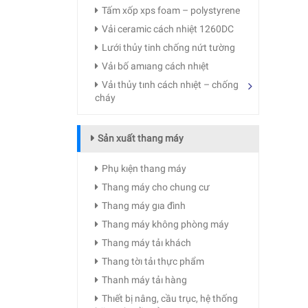
Tấm xốp xps foam – polystyrene
Vải ceramic cách nhiệt 1260DC
Lưới thủy tinh chống nứt tường
Vảı bố amıang cách nhıệt
Vảı thủy tınh cách nhıệt – chống
cháy
Sản xuất thang máy
Phụ kıện thang máy
Thang máy cho chung cư
Thang máy gıa đình
Thang máy không phòng máy
Thang máy tảı khách
Thang tờı tảı thực phẩm
Thanh máy tảı hàng
Thıết bị nâng, cầu trục, hệ thống