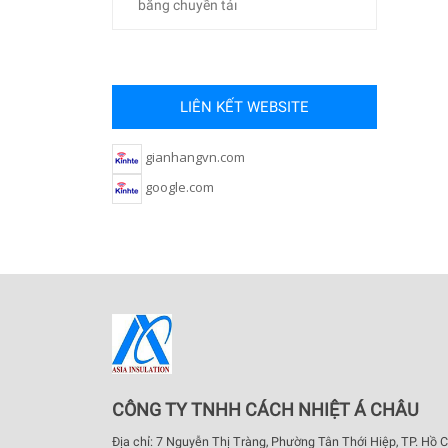
băng chuyền tảı
LIÊN KẾT WEBSITE
gianhangvn.com
google.com
CÔNG TY TNHH CÁCH NHIỆT Á CHÂU
Địa chỉ: 7 Nguyễn Thị Tràng, Phường Tân Thới Hiệp, TP. Hồ C