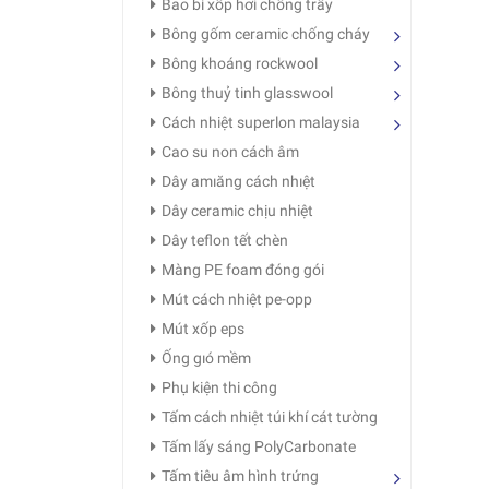
Bao bì xốp hơi chống trầy
Bông gốm ceramic chống cháy
Bông khoáng rockwool
Bông thuỷ tinh glasswool
Cách nhiệt superlon malaysia
Cao su non cách âm
Dây amıăng cách nhıệt
Dây ceramic chịu nhiệt
Dây teflon tết chèn
Màng PE foam đóng gói
Mút cách nhiệt pe-opp
Mút xốp eps
Ống gıó mềm
Phụ kiện thi công
Tấm cách nhiệt túi khí cát tường
Tấm lấy sáng PolyCarbonate
Tấm tiêu âm hình trứng