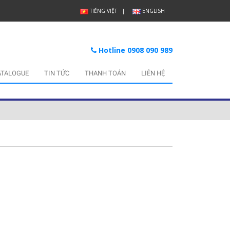
TIẾNG VIỆT
ENGLISH
Hotline 0908 090 989
ATALOGUE
TIN TỨC
THANH TOÁN
LIÊN HỆ