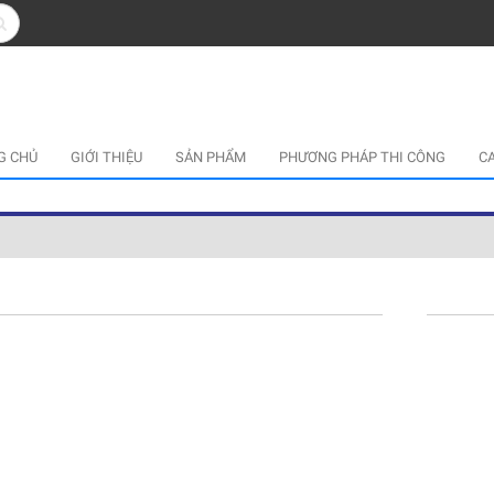
G CHỦ
GIỚI THIỆU
SẢN PHẨM
PHƯƠNG PHÁP THI CÔNG
C