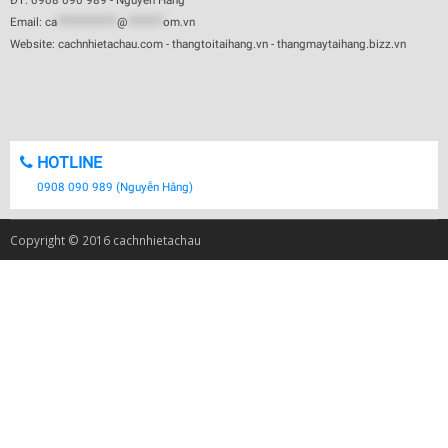
ĐT: 0908 090 989 - Nguyễn Hằng
Email:
ca
************
@
*******
om.vn
Website: cachnhietachau.com - thangtoitaihang.vn - thangmaytaihang.bizz.vn
HOTLINE
0908 090 989 (Nguyễn Hằng)
Copyright © 2016 cachnhietachau