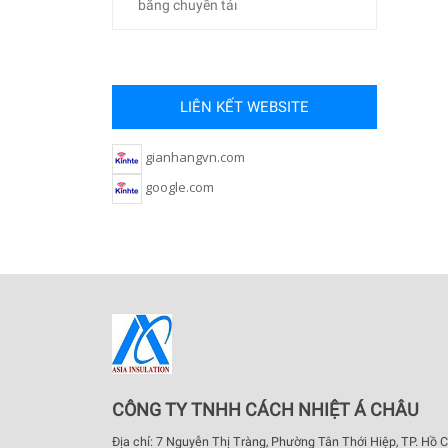
băng chuyền tảı
LIÊN KẾT WEBSITE
gianhangvn.com
google.com
CÔNG TY TNHH CÁCH NHIỆT Á CHÂU
Địa chỉ: 7 Nguyễn Thị Tràng, Phường Tân Thới Hiệp, TP. Hồ C