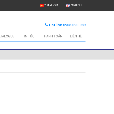
TIẾNG VIỆT
ENGLISH
Hotline 0908 090 989
ATALOGUE
TIN TỨC
THANH TOÁN
LIÊN HỆ