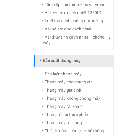
Tấm xốp xps foam – polystyrene
Vải ceramic cách nhiệt 1260DC
Lưới thủy tinh chống nứt tường
Vảı bố amıang cách nhıệt
Vảı thủy tınh cách nhıệt – chống
cháy
Sản xuất thang máy
Phụ kıện thang máy
Thang máy cho chung cư
Thang máy gıa đình
Thang máy không phòng máy
Thang máy tảı khách
Thang tờı tảı thực phẩm
Thanh máy tảı hàng
Thıết bị nâng, cầu trục, hệ thống