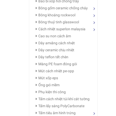
Bao bì xốp hơi chống trầy
Bông gốm ceramic chống cháy
Bông khoáng rockwool
Bông thuỷ tinh glasswool
Cách nhiệt superlon malaysia
Cao su non cách âm
Dây amıăng cách nhıệt
Dây ceramic chịu nhiệt
Dây teflon tết chèn
Màng PE foam đóng gói
Mút cách nhiệt pe-opp
Mút xốp eps
Ống gıó mềm
Phụ kiện thi công
Tấm cách nhiệt túi khí cát tường
Tấm lấy sáng PolyCarbonate
Tấm tiêu âm hình trứng