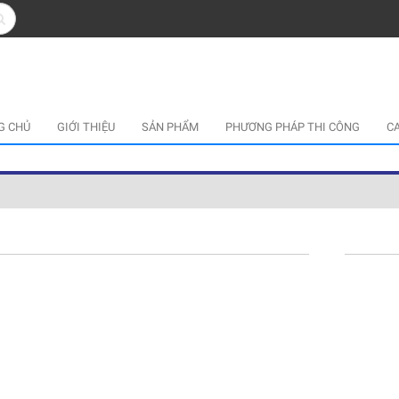
G CHỦ
GIỚI THIỆU
SẢN PHẨM
PHƯƠNG PHÁP THI CÔNG
C