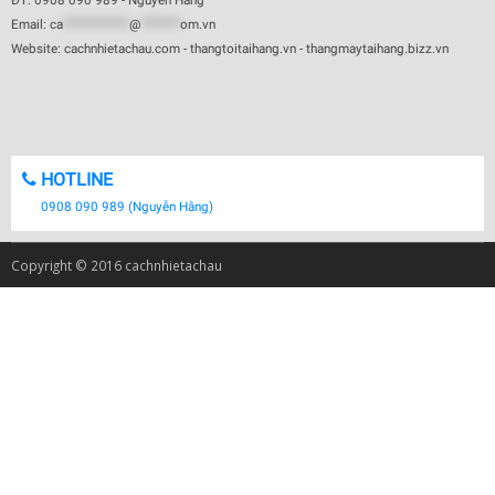
ĐT: 0908 090 989 - Nguyễn Hằng
Email:
ca
************
@
*******
om.vn
Website: cachnhietachau.com - thangtoitaihang.vn - thangmaytaihang.bizz.vn
HOTLINE
0908 090 989 (Nguyễn Hằng)
Copyright © 2016 cachnhietachau