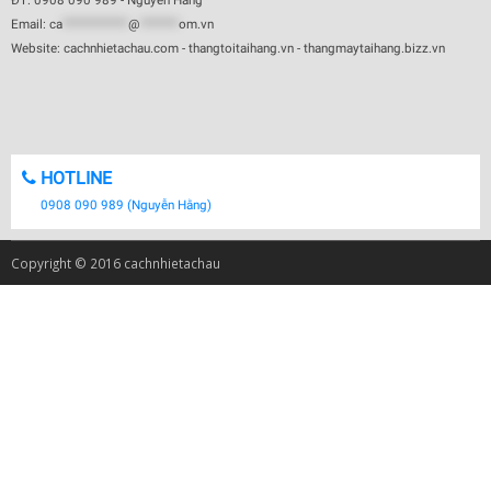
ĐT: 0908 090 989 - Nguyễn Hằng
Email:
ca
************
@
*******
om.vn
Website: cachnhietachau.com - thangtoitaihang.vn - thangmaytaihang.bizz.vn
HOTLINE
0908 090 989 (Nguyễn Hằng)
Copyright © 2016 cachnhietachau