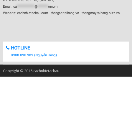
ĐT: 0908 090 989 - Nguyễn Hằng
Email:
ca
************
@
*******
om.vn
Website: cachnhietachau.com - thangtoitaihang.vn - thangmaytaihang.bizz.vn
HOTLINE
0908 090 989 (Nguyễn Hằng)
Copyright © 2016 cachnhietachau