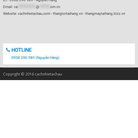
ĐT: 0908 090 989 - Nguyễn Hằng
Email:
ca
************
@
*******
om.vn
Website: cachnhietachau.com - thangtoitaihang.vn - thangmaytaihang.bizz.vn
HOTLINE
0908 090 989 (Nguyễn Hằng)
Copyright © 2016 cachnhietachau