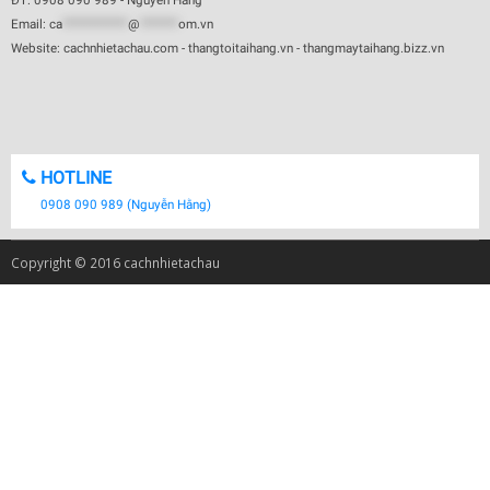
ĐT: 0908 090 989 - Nguyễn Hằng
Email:
ca
************
@
*******
om.vn
Website: cachnhietachau.com - thangtoitaihang.vn - thangmaytaihang.bizz.vn
HOTLINE
0908 090 989 (Nguyễn Hằng)
Copyright © 2016 cachnhietachau