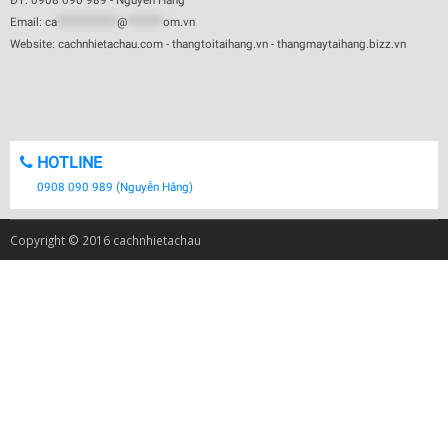
ĐT: 0908 090 989 - Nguyễn Hằng
Email:
ca
************
@
*******
om.vn
Website: cachnhietachau.com - thangtoitaihang.vn - thangmaytaihang.bizz.vn
HOTLINE
0908 090 989 (Nguyễn Hằng)
Copyright © 2016 cachnhietachau