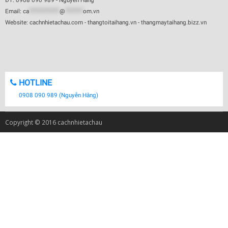
ĐT: 0908 090 989 - Nguyễn Hằng
Email:
ca
************
@
*******
om.vn
Website: cachnhietachau.com - thangtoitaihang.vn - thangmaytaihang.bizz.vn
HOTLINE
0908 090 989 (Nguyễn Hằng)
Copyright © 2016 cachnhietachau