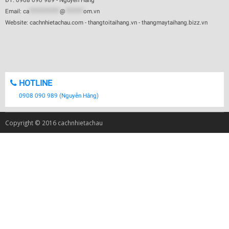
ĐT: 0908 090 989 - Nguyễn Hằng
Email:
ca
************
@
*******
om.vn
Website: cachnhietachau.com - thangtoitaihang.vn - thangmaytaihang.bizz.vn
HOTLINE
0908 090 989 (Nguyễn Hằng)
Copyright © 2016 cachnhietachau