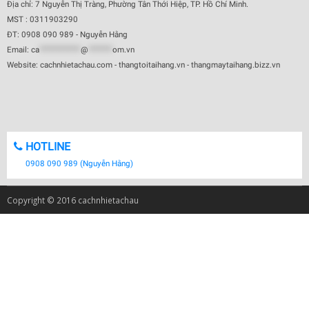
Địa chỉ: 7 Nguyễn Thị Tràng, Phường Tân Thới Hiệp, TP. Hồ Chí Minh.
MST : 0311903290
ĐT: 0908 090 989 - Nguyễn Hằng
Email:
ca
************
@
*******
om.vn
Website: cachnhietachau.com - thangtoitaihang.vn - thangmaytaihang.bizz.vn
HOTLINE
0908 090 989 (Nguyễn Hằng)
Copyright © 2016 cachnhietachau