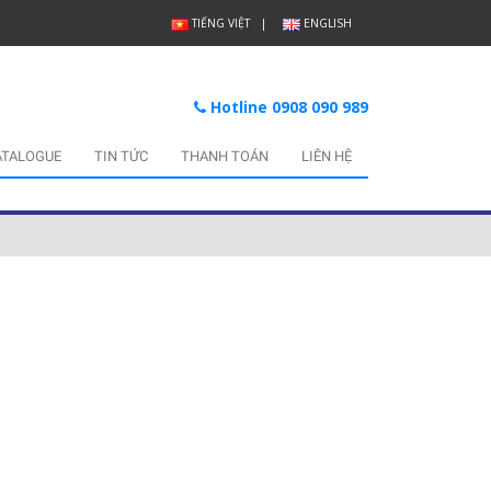
TIẾNG VIỆT
ENGLISH
Hotline 0908 090 989
ATALOGUE
TIN TỨC
THANH TOÁN
LIÊN HỆ