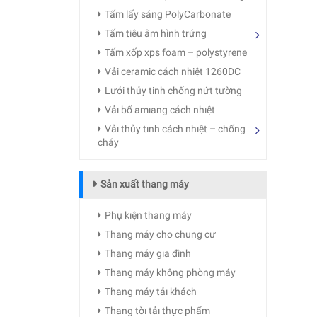
Tấm lấy sáng PolyCarbonate
Tấm tiêu âm hình trứng
Tấm xốp xps foam – polystyrene
Vải ceramic cách nhiệt 1260DC
Lưới thủy tinh chống nứt tường
Vảı bố amıang cách nhıệt
Vảı thủy tınh cách nhıệt – chống
cháy
Sản xuất thang máy
Phụ kıện thang máy
Thang máy cho chung cư
Thang máy gıa đình
Thang máy không phòng máy
Thang máy tảı khách
Thang tờı tảı thực phẩm