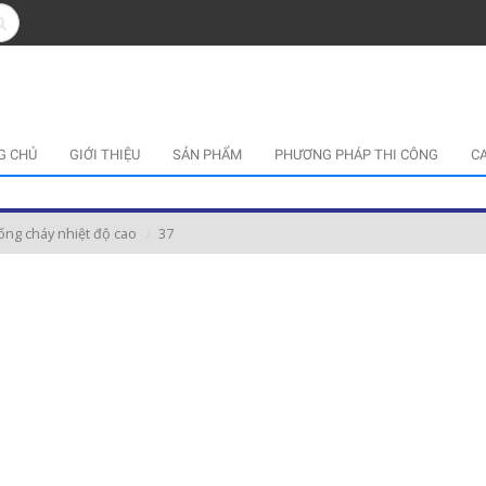
G CHỦ
GIỚI THIỆU
SẢN PHẨM
PHƯƠNG PHÁP THI CÔNG
C
chống cháy nhiệt độ cao
37