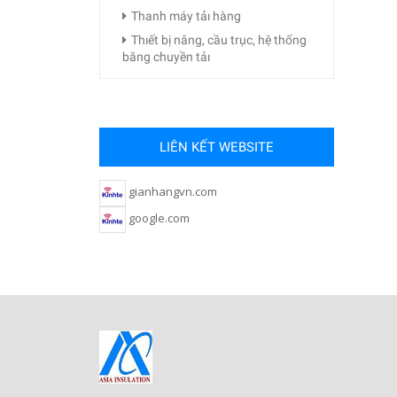
Thanh máy tảı hàng
Thıết bị nâng, cầu trục, hệ thống
băng chuyền tảı
LIÊN KẾT WEBSITE
gianhangvn.com
google.com