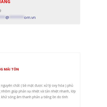
 HÀNG
9
***
@
*******
om.vn
NG MÁI TÔN
nguyên chất ( bề mặt được xử lý oxy hóa ) phủ
 nhôm giúp phản xạ nhiệt và tản nhiệt nhanh, lớp
i khử sóng âm thanh phản ạ tiếng ồn do tình