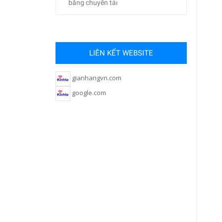
băng chuyền tảı
LIÊN KẾT WEBSITE
gianhangvn.com
google.com