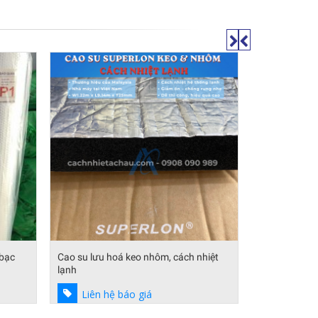
Túi khí cách 
nóng cho mái 
và P2
Liên hệ
 bạc
Cao su lưu hoá keo nhôm, cách nhiệt
lạnh
Liên hệ báo giá