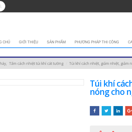
G CHỦ
GIỚI THIỆU
SẢN PHẨM
PHƯƠNG PHÁP THI CÔNG
C
cháy
,
Tấm cách nhiệt túi khí cát tường
Túi khí cách nhiệt, giảm nhiệt, giảm
Túi khí các
nóng cho n