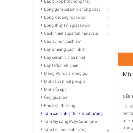
Bao bì xốp hơi chống trầy
Bông gốm ceramic chống cháy
Bông khoáng rockwool
Bông thuỷ tinh glasswool
Cách nhiệt superlon malaysia
Cao su non cách âm
Dây amıăng cách nhıệt
Dây ceramic chịu nhiệt
Dây teflon tết chèn
Mô 
Màng PE foam đóng gói
Mút cách nhiệt pe-opp
Mút xốp eps
Cấu 
Ống gıó mềm
Phụ kiện thi công
Túi k
lên t
Tấm cách nhiệt túi khí cát tường
túi k
Tấm lấy sáng PolyCarbonate
trạng
Tấm tiêu âm hình trứng