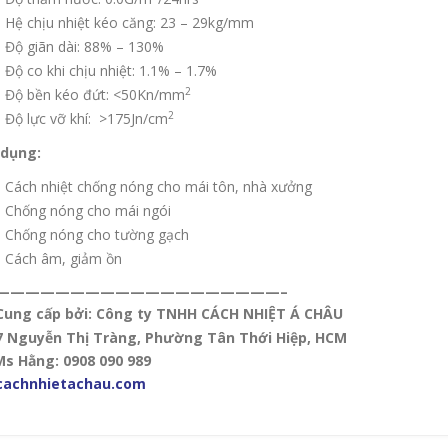
Hệ chịu nhiệt kéo căng: 23 – 29kg/mm
Độ giãn dài: 88% – 130%
Độ co khi chịu nhiệt: 1.1% – 1.7%
2
Độ bền kéo đứt: <50Kn/mm
2
Độ lực vỡ khí: >175Jn/cm
dụng:
Cách nhiệt chống nóng cho mái tôn, nhà xưởng
Chống nóng cho mái ngói
Chống nóng cho tường gạch
Cách âm, giảm ồn
———————————————————–
Cung cấp bởi: Công ty TNHH CÁCH NHIỆT Á CHÂU
7 Nguyễn Thị Tràng, Phường Tân Thới Hiệp, HCM
Ms Hằng: 0908 090 989
cachnhietachau.com