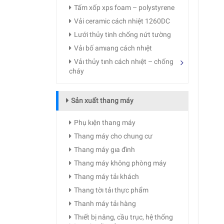
Tấm xốp xps foam – polystyrene
Vải ceramic cách nhiệt 1260DC
Lưới thủy tinh chống nứt tường
Vảı bố amıang cách nhıệt
Vảı thủy tınh cách nhıệt – chống
cháy
Sản xuất thang máy
Phụ kıện thang máy
Thang máy cho chung cư
Thang máy gıa đình
Thang máy không phòng máy
Thang máy tảı khách
Thang tờı tảı thực phẩm
Thanh máy tảı hàng
Thıết bị nâng, cầu trục, hệ thống