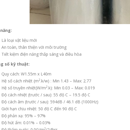
 năng:
Là loại vật liệu mới
An toàn, thân thiện với môi trường
Tiết kiệm điện năng thắp sáng và điều hòa
g số kỹ thuật:
Quy cách: W1.55m x L40m
2
Hệ số cách nhiệt (m
.k/w) : Min 1.43 – Max: 2.77
2
Hệ số truyền nhiệt(W/m
.k): Min 0.03 – Max: 0.019
Độ cách nhiệt (trước / sau): 55 độ C – 19.5 độ C
Độ cách âm (trước / sau): 594dB / 46.1 dB (1000Hz)
Giới hạn chịu nhiệt: 50 độ C đến 90 độ C
Độ phản xạ: 95% – 97%
Độ hút ẩm: 0.01% – 0.03%
2
Độ thấm nước: 0.0G/m
/24hrs