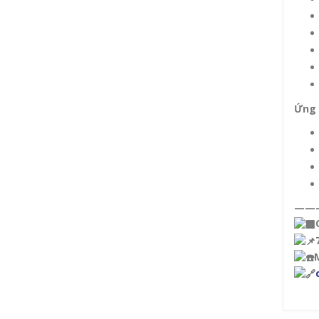
Ứng 
——