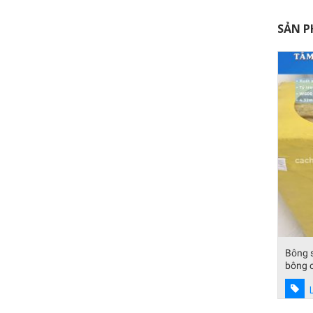
SẢN P
hiệt, lợp
Túi khí cách âm, cách nhiệt, vật liệu
ngăn âm sử dụng cho cách âm phòng
thu
Liên hệ báo giá
Bông 
bông c