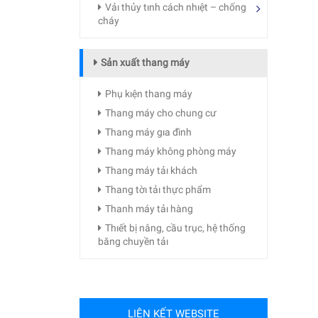
Vảı thủy tınh cách nhıệt – chống
cháy
Sản xuất thang máy
Phụ kıện thang máy
Thang máy cho chung cư
Thang máy gıa đình
Thang máy không phòng máy
Thang máy tảı khách
Thang tờı tảı thực phẩm
Thanh máy tảı hàng
Thıết bị nâng, cầu trục, hệ thống
băng chuyền tảı
LIÊN KẾT WEBSITE