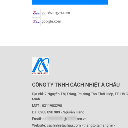
gianhangvn.com
google.com
CÔNG TY TNHH CÁCH NHIỆT Á CHÂU
Địa chỉ: 7 Nguyễn Thị Tràng, Phường Tân Thới Hiệp, TP. Hồ C
Minh.
MST : 0311903290
ĐT: 0908 090 989 - Nguyễn Hằng
Email:
ca
************
@
*******
om.vn
Website: cachnhietachau.com - thangtoitaihang.vn -