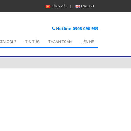
TIẾNG VIỆT
ENGLISH
Hotline 0908 090 989
ATALOGUE
TIN TỨC
THANH TOÁN
LIÊN HỆ