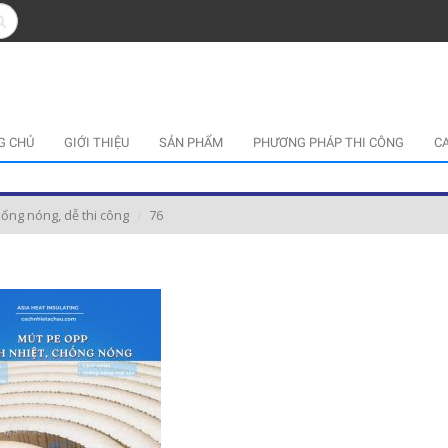
G CHỦ
GIỚI THIỆU
SẢN PHẨM
PHƯƠNG PHÁP THI CÔNG
C
ống nóng, dễ thi công
76