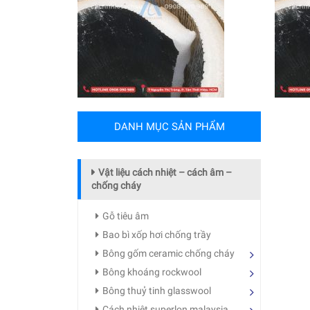
DANH MỤC SẢN PHẨM
Vật liệu cách nhiệt – cách âm –
chống cháy
Gỗ tiêu âm
Bao bì xốp hơi chống trầy
Bông gốm ceramic chống cháy
Bông khoáng rockwool
Bông thuỷ tinh glasswool
Cách nhiệt superlon malaysia