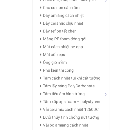
Cao su non cách âm
Dây amıăng cách nhıệt
Dây ceramic chịu nhiệt
Dây teflon tết chèn
Màng PE foam đóng gói
Mút cách nhiệt pe-opp
Mút xốp eps
Ống gıó mềm
Phụ kiện thi công
Tấm cách nhiệt túi khí cát tường
Tấm lấy sáng PolyCarbonate
Tấm tiêu âm hình trứng
Tấm xốp xps foam – polystyrene
Vải ceramic cách nhiệt 1260DC
Lưới thủy tinh chống nứt tường
Vảı bố amıang cách nhıệt