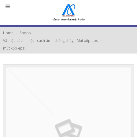
Home
Shops
Vật liệu cách nhiệt - cách âm - chống cháy
,
Mút xốp eps
mút xốp eps