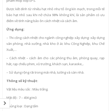
phẩm mốp xốp EPS.
Được kết dính từ nhiều hạt nhỏ như tổ ông kín mạch, trong mỗi tế
bào hạt nhỏ sau khi nở chứa 98% không khí, là sản phẩm có ưu
điểm về tính năng bảo ôn cách nhiệt và cách âm.
Ứng dụng:
– Thi công cách nhiệt cho ngành công nghiệp xây dựng: xây dựng
văn phòng, nhà xưởng, nhà kho ở ác khu Công Nghiệp, khu Chế
Xuất,…
– Cách nhiệt – cách âm cho các phòng thu âm, phòng quay, rạp
hát, rạp chiếu phim, vũ trường, khách sạn, karaoke,..
– Sử dụng rộng rãi trong mái nhà, tường và sàn nhà.
Thông số kỹ thuật:
Vật liệu màu sắc : Màu trắng.
Mật độ : 7 – 45Kg/m3
Chủng loại : Dạng tấm