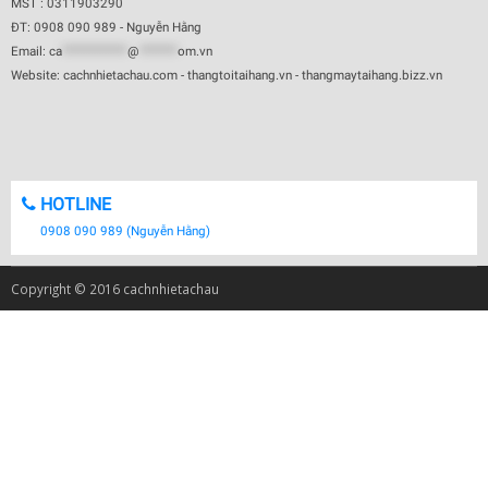
MST : 0311903290
ĐT: 0908 090 989 - Nguyễn Hằng
Email:
ca
************
@
*******
om.vn
Website: cachnhietachau.com - thangtoitaihang.vn - thangmaytaihang.bizz.vn
HOTLINE
0908 090 989 (Nguyễn Hằng)
Copyright © 2016 cachnhietachau