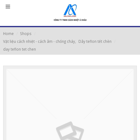
Home
Shops
Vật liệu cách nhiệt - cách âm - chống cháy
,
Dây teflon tết chèn
day teflon tet chen