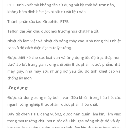
PTFE tinh khiết mà không cần sử dụng bất kỳ chất bôi trơn nào,
không bám dính bề mặt với bất cứ vật liệu nào.
Thành phần cấu tạo: Graphite, PTFE.
Teflon dai bền chịu được môi trường hóa chất khá tốt.
Nhiệt độ làm việc và nhiệt độ nóng chảy cao. Khả năng chịu nhiệt
cao và độ cách điện đạt mức lý tưởng.
Được thiết kế cho các loại van và ứng dụng tốc độ trục thấp hơn
dưới áp lực trung gian trong chế biến thực phẩm, dược phẩm, nhà
máy giấy, nhà máy sợi, những nơi yêu cầu độ tinh khiết cao và
chống ăn mòn.
Ứng dụng:
Được sử dụng trong máy bơm, van điều khiển trong hầu hết các
ngành công nghiệp thực phẩm, dược phẩm, hóa chất.
Dây tết chèn PTFE dạng vuông, được nén quấn làm kín, làm việc
trong môi trường chịu hơi nước dầu khí gas nóng nhiệt độ và áp
lực cao, loại vuông cuộn quanh rãnh làm kín cho trục bơm và ty