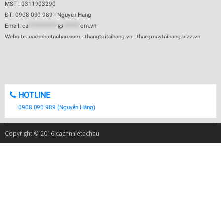
MST : 0311903290
ĐT: 0908 090 989 - Nguyễn Hằng
Email:
ca
************
@
*******
om.vn
Website: cachnhietachau.com - thangtoitaihang.vn - thangmaytaihang.bizz.vn
HOTLINE
0908 090 989 (Nguyễn Hằng)
Copyright © 2016 cachnhietachau