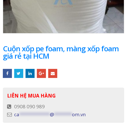
Cuộn xốp pe foam, màng xốp foam
giá rẻ tại HCM
LIÊN HỆ MUA HÀNG
0908 090 989
ca
************
@
*******
om.vn