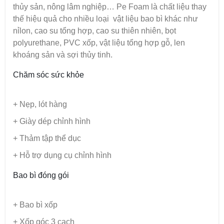
thủy sản, nông lâm nghiệp… Pe Foam là chất liệu thay
thế hiệu quả cho nhiều loại vật liệu bao bì khác như
nỉlon, cao su tổng hợp, cao su thiên nhiên, bọt
polyurethane, PVC xốp, vật liệu tổng hợp gỗ, len
khoáng sản và sợi thủy tinh.
Chăm sóc sức khỏe
+ Nẹp, lót hàng
+ Giày dép chỉnh hình
+ Thảm tập thể dục
+ Hỗ trợ dụng cụ chỉnh hình
Bao bì đóng gói
+ Bao bì xốp
+ Xốp góc 3 cạch