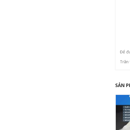
Để đư
Trân 
SẢN P