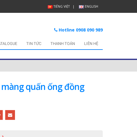
TIẾNG VIỆT
ENGLISH
Hotline 0908 090 989
ATALOGUE
TIN TỨC
THANH TOÁN
LIÊN HỆ
i màng quấn ống đồng