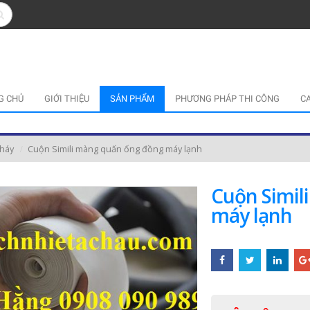
G CHỦ
GIỚI THIỆU
SẢN PHẨM
PHƯƠNG PHÁP THI CÔNG
C
cháy
Cuộn Simili màng quấn ống đồng máy lạnh
Cuộn Simil
máy lạnh