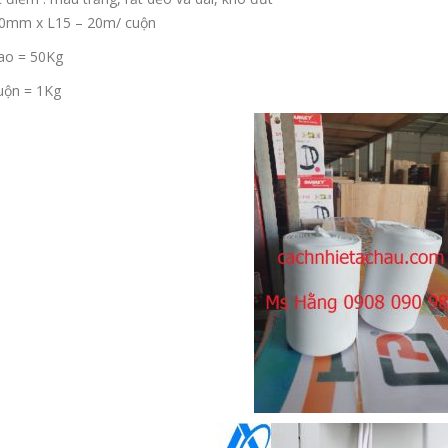
0mm x L15 – 20m/ cuộn
ao = 50Kg
uộn = 1Kg