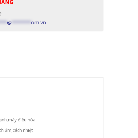
 HÀNG
9
***
@
*******
om.vn
lạnh,máy điều hòa..
ch ẩm,cách nhiệt