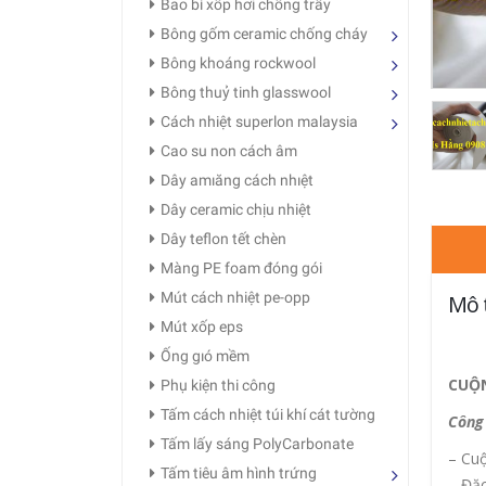
Bao bì xốp hơi chống trầy
Bông gốm ceramic chống cháy
Bông khoáng rockwool
Bông thuỷ tinh glasswool
Cách nhiệt superlon malaysia
Cao su non cách âm
Dây amıăng cách nhıệt
Dây ceramic chịu nhiệt
Dây teflon tết chèn
Màng PE foam đóng gói
Mút cách nhiệt pe-opp
Mô 
Mút xốp eps
Ống gıó mềm
CUỘN
Phụ kiện thi công
Tấm cách nhiệt túi khí cát tường
Công 
Tấm lấy sáng PolyCarbonate
– Cuộ
Tấm tiêu âm hình trứng
– Đặc