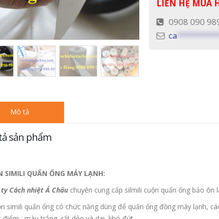
LIÊN HỆ MUA
0908 090 98
ca
*********
Mô tả
tả sản phẩm
 SIMILI QUẤN ỐNG MÁY LẠNH:
ty Cách nhiệt Á Châu
chuyên cung cấp silmili cuộn quấn ống bảo ôn 
n simili quấn ống có chức năng dùng để quấn ống đồng máy lạnh, cá
 điểm : màu trắng, rất dẻo và dai, khó đứt