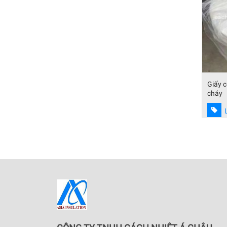
Giấy ceramic cách nhiệt bảo ôn chống
Bông 
cháy
Liên hệ báo giá