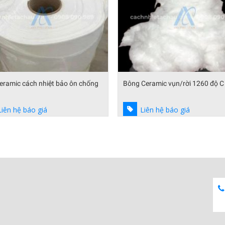
Ceramic vụn/rời 1260 độ C
Bông cuộn Ceramıc 1260 độ C, tỷ
128kg/m3
Liên hệ báo giá
Liên hệ báo giá