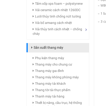
Tấm xốp xps foam – polystyrene
– W8
Vải ceramic cách nhiệt 1260DC
– 1 b
Lưới thủy tinh chống nứt tường
– 3 c
Vảı bố amıang cách nhıệt
Vảı thủy tınh cách nhıệt – chống
cháy
Sản xuất thang máy
Phụ kıện thang máy
Thang máy cho chung cư
Thang máy gıa đình
Thang máy không phòng máy
Thang máy tảı khách
Thang tờı tảı thực phẩm
Thanh máy tảı hàng
Thıết bị nâng, cầu trục, hệ thống