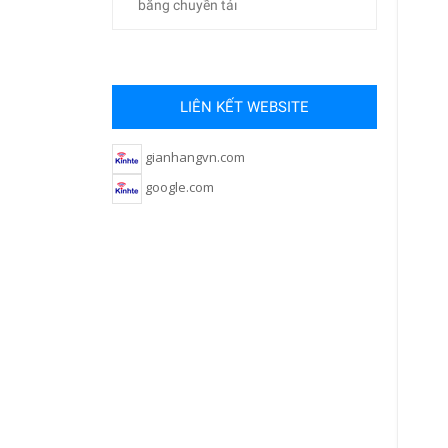
băng chuyền tảı
LIÊN KẾT WEBSITE
gianhangvn.com
google.com