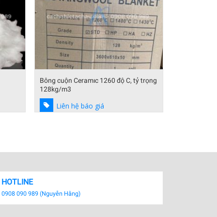
 trọng
Giấy chịu nhiệt 1260 độ – Giấy chống
Ceramic Fibe
cháy không Amiăng
Luyangwool 
Liên hệ báo giá
Liên hệ
HOTLINE
0908 090 989 (Nguyễn Hằng)