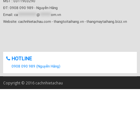
MST : 0311903290
ĐT: 0908 090 989 - Nguyễn Hằng
Email:
ca
************
@
*******
om.vn
Website: cachnhietachau.com - thangtoitaihang.vn - thangmaytaihang.bizz.vn
HOTLINE
0908 090 989 (Nguyễn Hằng)
Copyright © 2016 cachnhietachau