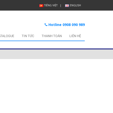
TIẾNG VIỆT
ENGLISH
Hotline 0908 090 989
ATALOGUE
TIN TỨC
THANH TOÁN
LIÊN HỆ