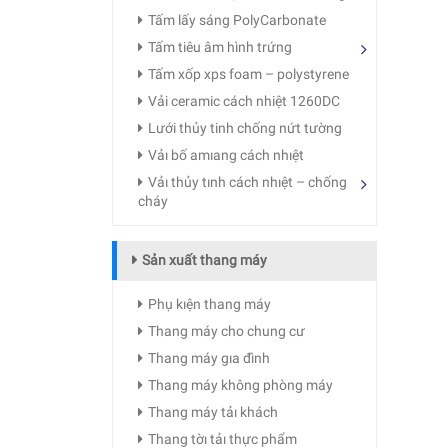
Tấm lấy sáng PolyCarbonate
Tấm tiêu âm hình trứng
Tấm xốp xps foam – polystyrene
Vải ceramic cách nhiệt 1260DC
Lưới thủy tinh chống nứt tường
Vảı bố amıang cách nhıệt
Vảı thủy tınh cách nhıệt – chống
cháy
Sản xuất thang máy
Phụ kıện thang máy
Thang máy cho chung cư
Thang máy gıa đình
Thang máy không phòng máy
Thang máy tảı khách
Thang tờı tảı thực phẩm