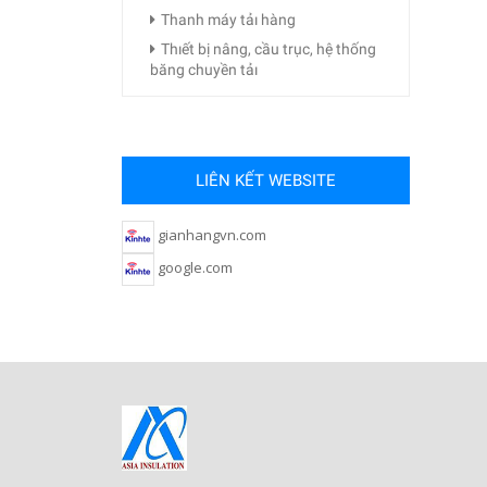
Thanh máy tảı hàng
Thıết bị nâng, cầu trục, hệ thống
băng chuyền tảı
LIÊN KẾT WEBSITE
gianhangvn.com
google.com