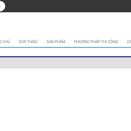
G CHỦ
GIỚI THIỆU
SẢN PHẨM
PHƯƠNG PHÁP THI CÔNG
C