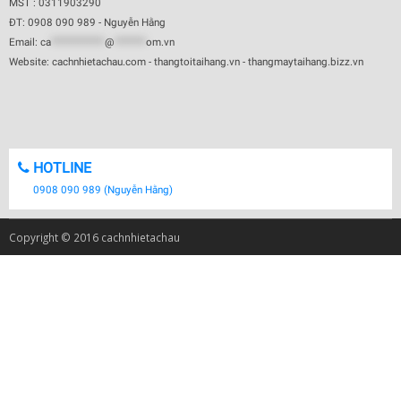
MST : 0311903290
ĐT: 0908 090 989 - Nguyễn Hằng
Email:
ca
************
@
*******
om.vn
Website: cachnhietachau.com - thangtoitaihang.vn - thangmaytaihang.bizz.vn
HOTLINE
0908 090 989 (Nguyễn Hằng)
Copyright © 2016 cachnhietachau