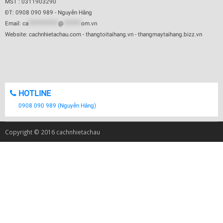
MST : 0311903290
ĐT: 0908 090 989 - Nguyễn Hằng
Email:
ca
************
@
*******
om.vn
Website: cachnhietachau.com - thangtoitaihang.vn - thangmaytaihang.bizz.vn
HOTLINE
0908 090 989 (Nguyễn Hằng)
Copyright © 2016 cachnhietachau