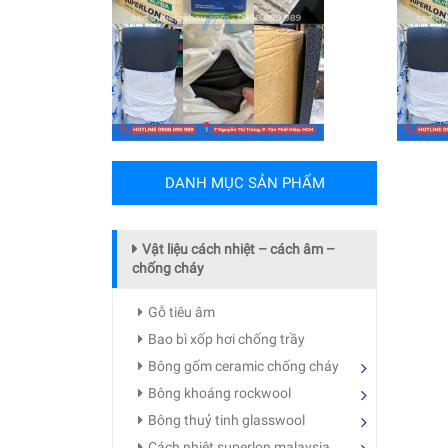
DANH MỤC SẢN PHẨM
Vật liệu cách nhiệt – cách âm –
chống cháy
Gỗ tiêu âm
Bao bì xốp hơi chống trầy
Bông gốm ceramic chống cháy
Bông khoáng rockwool
Bông thuỷ tinh glasswool
Cách nhiệt superlon malaysia