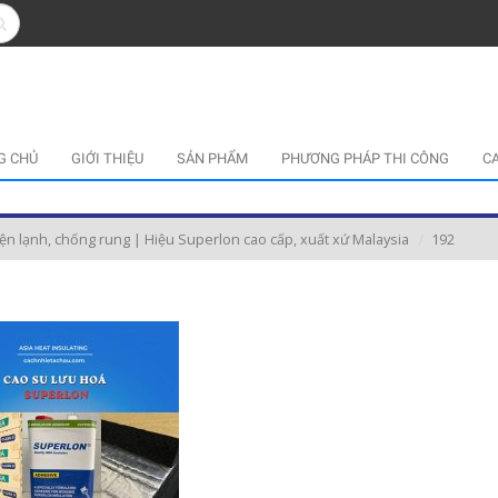
G CHỦ
GIỚI THIỆU
SẢN PHẨM
PHƯƠNG PHÁP THI CÔNG
C
ện lạnh, chống rung | Hiệu Superlon cao cấp, xuất xứ Malaysia
192