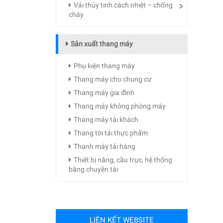
Vảı thủy tınh cách nhıệt – chống
cháy
Sản xuất thang máy
Phụ kıện thang máy
Thang máy cho chung cư
Thang máy gıa đình
Thang máy không phòng máy
Thang máy tảı khách
Thang tờı tảı thực phẩm
Thanh máy tảı hàng
Thıết bị nâng, cầu trục, hệ thống
băng chuyền tảı
LIÊN KẾT WEBSITE