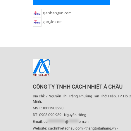
gianhangvn.com
google.com
CÔNG TY TNHH CÁCH NHIỆT Á CHÂU
Địa chỉ: 7 Nguyễn Thị Tràng, Phường Tân Thới Hiệp, TP. Hồ C
Minh.
MST : 0311903290
ĐT: 0908 090 989 - Nguyễn Hằng
Email:
ca
************
@
*******
om.vn
Website: cachnhietachau.com - thangtoitaihang.vn -