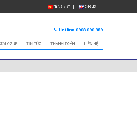
TIẾNG VIỆT
ENGLISH
Hotline 0908 090 989
ATALOGUE
TIN TỨC
THANH TOÁN
LIÊN HỆ