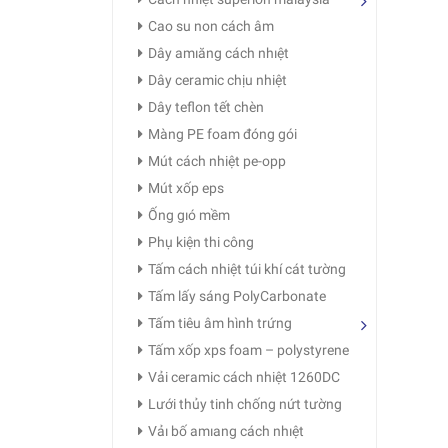
Cao su non cách âm
Dây amıăng cách nhıệt
Dây ceramic chịu nhiệt
Dây teflon tết chèn
Màng PE foam đóng gói
Mút cách nhiệt pe-opp
Mút xốp eps
Ống gıó mềm
Phụ kiện thi công
Tấm cách nhiệt túi khí cát tường
Tấm lấy sáng PolyCarbonate
Tấm tiêu âm hình trứng
Tấm xốp xps foam – polystyrene
Vải ceramic cách nhiệt 1260DC
Lưới thủy tinh chống nứt tường
Vảı bố amıang cách nhıệt