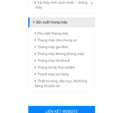
Vảı thủy tınh cách nhıệt – chống
cháy
Sản xuất thang máy
Phụ kıện thang máy
Thang máy cho chung cư
Thang máy gıa đình
Thang máy không phòng máy
Thang máy tảı khách
Thang tờı tảı thực phẩm
Thanh máy tảı hàng
Thıết bị nâng, cầu trục, hệ thống
băng chuyền tảı
LIÊN KẾT WEBSITE