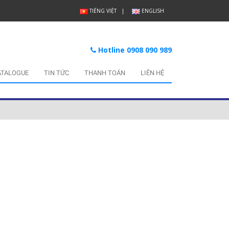
TIẾNG VIỆT
ENGLISH
Hotline 0908 090 989
ATALOGUE
TIN TỨC
THANH TOÁN
LIÊN HỆ