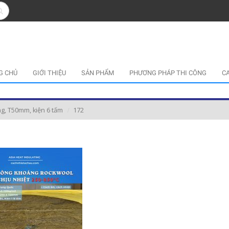
G CHỦ
GIỚI THIỆU
SẢN PHẨM
PHƯƠNG PHÁP THI CÔNG
C
g, T50mm, kiện 6 tấm
172