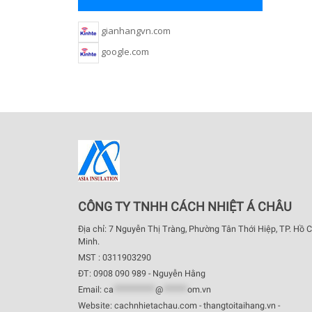
gianhangvn.com
google.com
CÔNG TY TNHH CÁCH NHIỆT Á CHÂU
Địa chỉ: 7 Nguyễn Thị Tràng, Phường Tân Thới Hiệp, TP. Hồ C
Minh.
MST : 0311903290
ĐT: 0908 090 989 - Nguyễn Hằng
Email:
ca
************
@
*******
om.vn
Website: cachnhietachau.com - thangtoitaihang.vn -