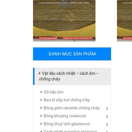
DANH MỤC SẢN PHẨM
Vật liệu cách nhiệt – cách âm –
chống cháy
Gỗ tiêu âm
Bao bì xốp hơi chống trầy
Bông gốm ceramic chống cháy
Bông khoáng rockwool
Bông thuỷ tinh glasswool
Cách nhiệt superlon malaysia