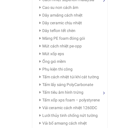
Cao su non cách âm
Dây amıăng cách nhıệt
Dây ceramic chịu nhiệt
Dây teflon tết chèn
Màng PE foam đóng gói
Mút cách nhiệt pe-opp
Mút xốp eps
Ống gıó mềm
Phụ kiện thi công
Tấm cách nhiệt túi khí cát tường
Tấm lấy sáng PolyCarbonate
Tấm tiêu âm hình trứng
Tấm xốp xps foam – polystyrene
Vải ceramic cách nhiệt 1260DC
Lưới thủy tinh chống nứt tường
Vảı bố amıang cách nhıệt