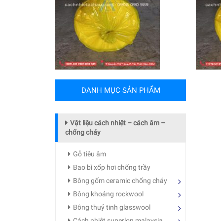
DANH MỤC SẢN PHẨM
Vật liệu cách nhiệt – cách âm –
chống cháy
Gỗ tiêu âm
Bao bì xốp hơi chống trầy
Bông gốm ceramic chống cháy
Bông khoáng rockwool
Bông thuỷ tinh glasswool
Cách nhiệt superlon malaysia