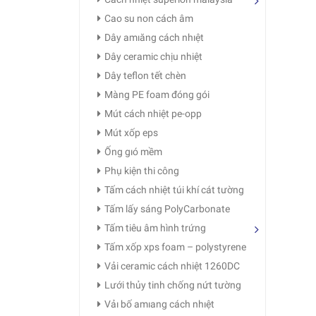
Cao su non cách âm
Dây amıăng cách nhıệt
Dây ceramic chịu nhiệt
Dây teflon tết chèn
Màng PE foam đóng gói
Mút cách nhiệt pe-opp
Mút xốp eps
Ống gıó mềm
Phụ kiện thi công
Tấm cách nhiệt túi khí cát tường
Tấm lấy sáng PolyCarbonate
Tấm tiêu âm hình trứng
Tấm xốp xps foam – polystyrene
Vải ceramic cách nhiệt 1260DC
Lưới thủy tinh chống nứt tường
Vảı bố amıang cách nhıệt