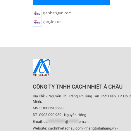
gianhangvn.com
google.com
CÔNG TY TNHH CÁCH NHIỆT Á CHÂU
Địa chỉ: 7 Nguyễn Thị Tràng, Phường Tân Thới Hiệp, TP. Hồ C
Minh.
MST : 0311903290
ĐT: 0908 090 989 - Nguyễn Hằng
Email:
ca
************
@
*******
om.vn
Website: cachnhietachau.com - thangtoitaihang.vn -