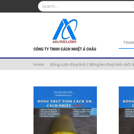
TRAN
Home
Bông cuộn thuỷ tinh | Bông len thuỷ tinh cách â