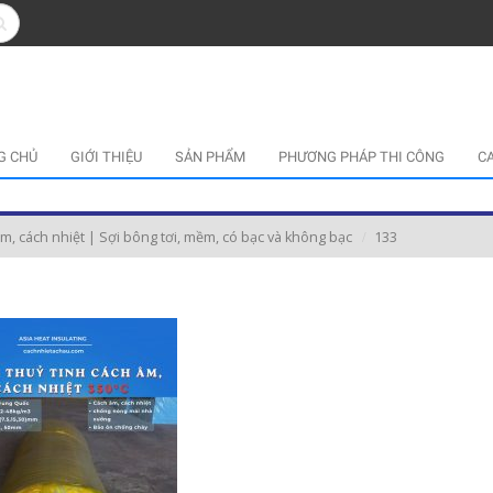
G CHỦ
GIỚI THIỆU
SẢN PHẨM
PHƯƠNG PHÁP THI CÔNG
C
m, cách nhiệt | Sợi bông tơi, mềm, có bạc và không bạc
133