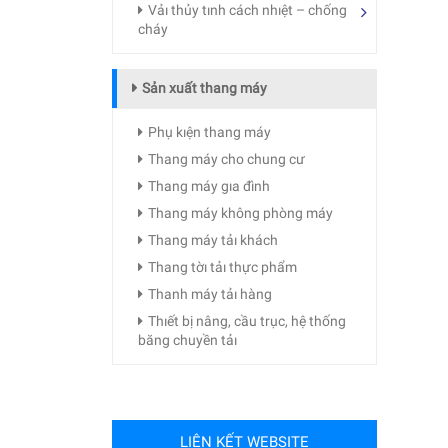
Vảı thủy tınh cách nhıệt – chống
cháy
Sản xuất thang máy
Phụ kıện thang máy
Thang máy cho chung cư
Thang máy gıa đình
Thang máy không phòng máy
Thang máy tảı khách
Thang tờı tảı thực phẩm
Thanh máy tảı hàng
Thıết bị nâng, cầu trục, hệ thống
băng chuyền tảı
LIÊN KẾT WEBSITE