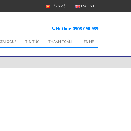
TIẾNG VIỆT
ENGLISH
Hotline 0908 090 989
ATALOGUE
TIN TỨC
THANH TOÁN
LIÊN HỆ