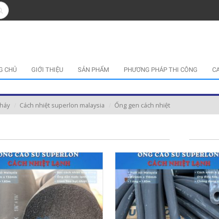
G CHỦ
GIỚI THIỆU
SẢN PHẨM
PHƯƠNG PHÁP THI CÔNG
C
cháy
Cách nhiệt superlon malaysia
Ống gen cách nhiệt