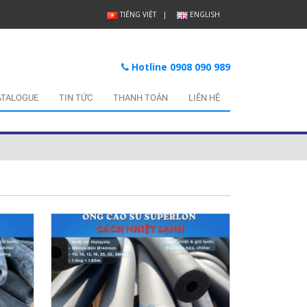
TIẾNG VIỆT
ENGLISH
Hotline 0908 090 989
ATALOGUE
TIN TỨC
THANH TOÁN
LIÊN HỆ