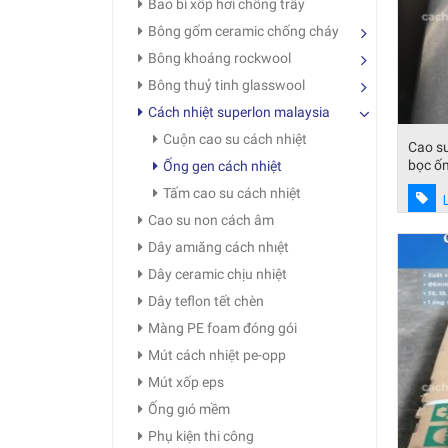
Bao bì xốp hơi chống trầy
Bông gốm ceramic chống cháy
Bông khoáng rockwool
Bông thuỷ tinh glasswool
Cách nhiệt superlon malaysia
Cuộn cao su cách nhiệt
Cao su
bọc ố
Ống gen cách nhiệt
Tấm cao su cách nhiệt
Cao su non cách âm
Dây amıăng cách nhıệt
Dây ceramic chịu nhiệt
Dây teflon tết chèn
Màng PE foam đóng gói
Mút cách nhiệt pe-opp
Mút xốp eps
Ống gıó mềm
Phụ kiện thi công