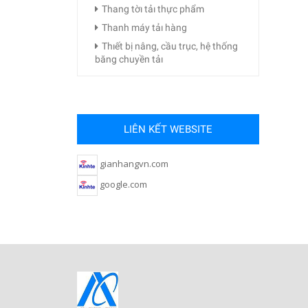
Thang tờı tảı thực phẩm
Thanh máy tảı hàng
Thıết bị nâng, cầu trục, hệ thống
băng chuyền tảı
LIÊN KẾT WEBSITE
gianhangvn.com
google.com