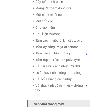
Dây teflon tết chèn
Màng PE foam đóng gói
Mút cách nhiệt pe-opp
Mút xốp eps
Ống gıó mềm
Phụ kiện thi công
Tấm cách nhiệt túi khí cát tường
Tấm lấy sáng PolyCarbonate
Tấm tiêu âm hình trứng
Tấm xốp xps foam – polystyrene
Vải ceramic cách nhiệt 1260DC
Lưới thủy tinh chống nứt tường
Vảı bố amıang cách nhıệt
Vảı thủy tınh cách nhıệt – chống
cháy
Sản xuất thang máy