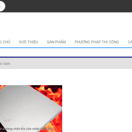
G CHỦ
GIỚI THIỆU
SẢN PHẨM
PHƯƠNG PHÁP THI CÔNG
C
ic-tam