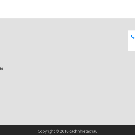
hí
Copyright © 2016 cachnhietachau