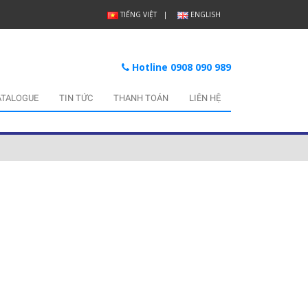
TIẾNG VIỆT
ENGLISH
Hotline 0908 090 989
ATALOGUE
TIN TỨC
THANH TOÁN
LIÊN HỆ