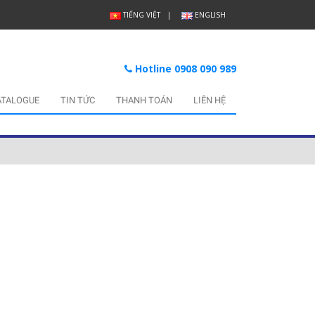
TIẾNG VIỆT
ENGLISH
Hotline 0908 090 989
ATALOGUE
TIN TỨC
THANH TOÁN
LIÊN HỆ