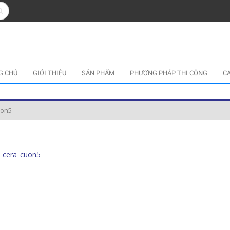
G CHỦ
GIỚI THIỆU
SẢN PHẨM
PHƯƠNG PHÁP THI CÔNG
C
uon5
_cera_cuon5