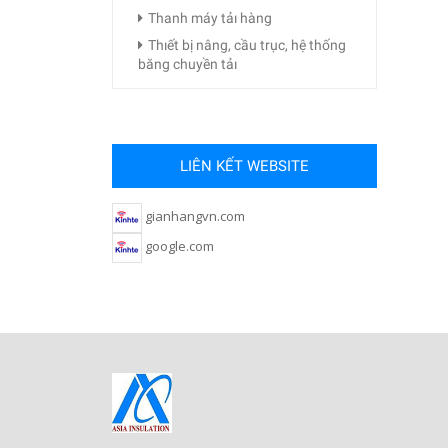
Thanh máy tảı hàng
Thıết bị nâng, cầu trục, hệ thống
băng chuyền tảı
LIÊN KẾT WEBSITE
gianhangvn.com
google.com