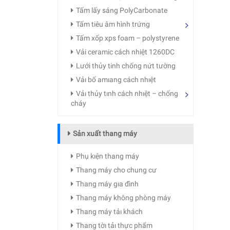
Tấm lấy sáng PolyCarbonate
Tấm tiêu âm hình trứng
Tấm xốp xps foam – polystyrene
Vải ceramic cách nhiệt 1260DC
Lưới thủy tinh chống nứt tường
Vảı bố amıang cách nhıệt
Vảı thủy tınh cách nhıệt – chống
cháy
Sản xuất thang máy
Phụ kıện thang máy
Thang máy cho chung cư
Thang máy gıa đình
Thang máy không phòng máy
Thang máy tảı khách
Thang tờı tảı thực phẩm