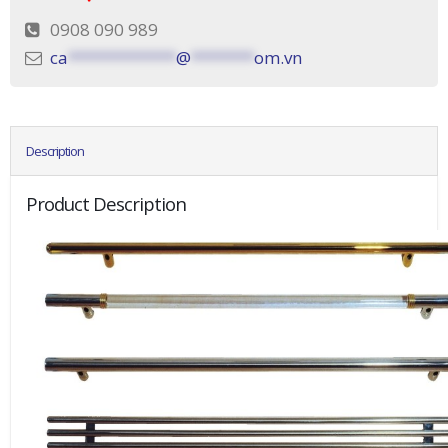
0908 090 989
ca
************
@
*******
om.vn
Description
Product Description