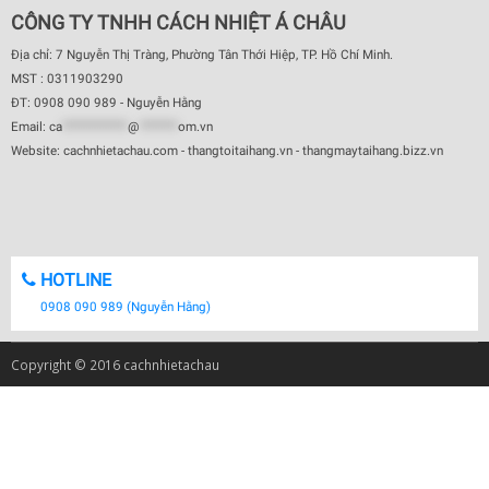
CÔNG TY TNHH CÁCH NHIỆT Á CHÂU
Địa chỉ: 7 Nguyễn Thị Tràng, Phường Tân Thới Hiệp, TP. Hồ Chí Minh.
MST : 0311903290
ĐT: 0908 090 989 - Nguyễn Hằng
Email:
ca
************
@
*******
om.vn
Website: cachnhietachau.com - thangtoitaihang.vn - thangmaytaihang.bizz.vn
HOTLINE
0908 090 989 (Nguyễn Hằng)
Copyright © 2016 cachnhietachau