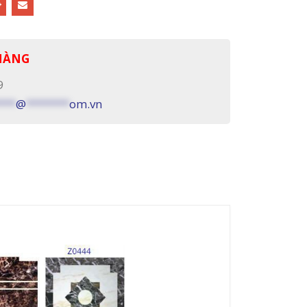
 HÀNG
9
***
@
*******
om.vn