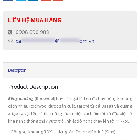
LIÊN HỆ MUA HÀNG
0908 090 989
ca
************
@
*******
om.vn
Description
Product Description
Bông khoáng
(Rockwool) hay còn gọi là Len đá hay bông khoáng
cách nhiệt. Rockwool được sản xuất, tái chế từ đá Basalt và quặng
xỉ tạo ra vật liệu có tính năng cách nhiệt, cách âm tốt và đặc biệt có
khả năng chống cháy vượt trội, nhiệt độ nóng chảy lên tới 1177oC.
– Bông sợi khoáng ROXUL dạng tấm ThermalRock S (Slab)