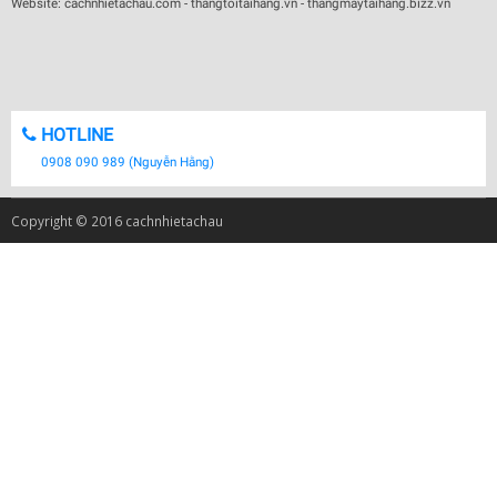
Website: cachnhietachau.com - thangtoitaihang.vn - thangmaytaihang.bizz.vn
HOTLINE
0908 090 989 (Nguyễn Hằng)
Copyright © 2016 cachnhietachau