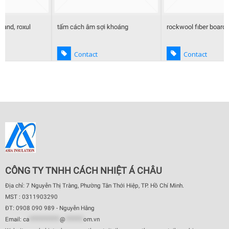
tấm cách âm sợi khoáng
rockwool fıber board/slab
Contact
Contact
CÔNG TY TNHH CÁCH NHIỆT Á CHÂU
Địa chỉ: 7 Nguyễn Thị Tràng, Phường Tân Thới Hiệp, TP. Hồ Chí Minh.
MST : 0311903290
ĐT: 0908 090 989 - Nguyễn Hằng
Email:
ca
************
@
*******
om.vn