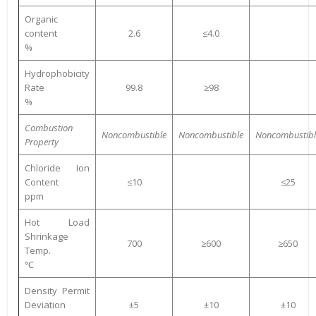
Organic
content
2.6
≤4.0
%
Hydrophobicity
Rate
99.8
≥98
%
Combustion
Noncombustible
Noncombustible
Noncombustibl
Property
Chloride Ion
Content
≤10
≤25
ppm
Hot Load
Shrinkage
700
≥600
≥650
Temp.
℃
Density Permit
Deviation
±5
±10
±10