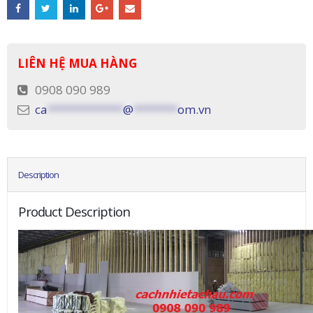
LIÊN HỆ MUA HÀNG
0908 090 989
ca
************
@
*******
om.vn
Description
Product Description