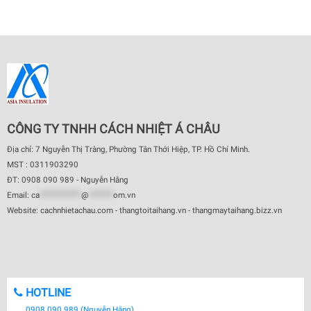
CÔNG TY TNHH CÁCH NHIỆT Á CHÂU
Địa chỉ: 7 Nguyễn Thị Tràng, Phường Tân Thới Hiệp, TP. Hồ Chí Minh.
MST : 0311903290
ĐT: 0908 090 989 - Nguyễn Hằng
Email:
ca
************
@
*******
om.vn
Website: cachnhietachau.com - thangtoitaihang.vn - thangmaytaihang.bizz.vn
HOTLINE
0908 090 989 (Nguyễn Hằng)