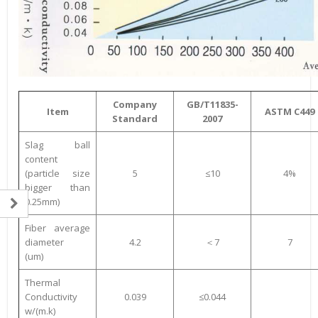
Company
GB/T11835-
Item
ASTM C449
Standard
2007
Slag ball
content
(particle size
5
≤10
4%
bigger than
0.25mm)
Fiber average
diameter
4.2
＜7
7
(um)
Thermal
Conductivity
0.039
≤0.044
w/(m.k)