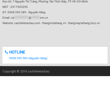
Địa chỉ: 7 Nguyễn Thị Tràng, Phường Tân Thới Hiệp, TP. Hồ Chí Minh.
MST : 0311903290
ĐT: 0908 090 989 - Nguyễn Hằng
Email:
ca
************
@
*******
om.vn
Website: cachnhietachau.com - thangtoitaihang.vn - thangmaytaihang.bizz.vn
HOTLINE
0908 090 989 (Nguyễn Hằng)
Copyright © 2016 cachnhietachau