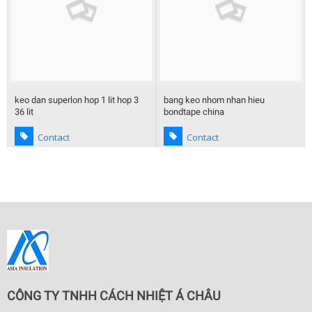
bang keo nhom nhan hieu
đinh nhôm định vị tấm bông cách
bondtape china
nhiệt
Contact
Contact
CÔNG TY TNHH CÁCH NHIỆT Á CHÂU