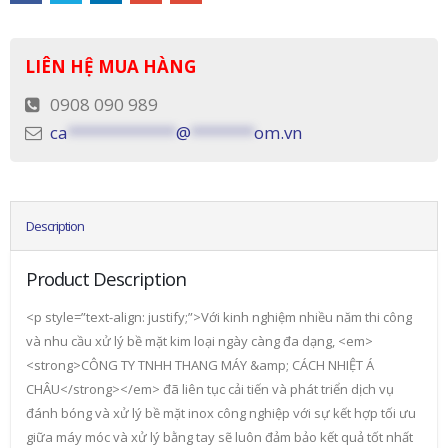
LIÊN HỆ MUA HÀNG
0908 090 989
ca
************
@
*******
om.vn
Description
Product Description
<p style=”text-align: justify;”>Với kinh nghiệm nhiều năm thi công
và nhu cầu xử lý bề mặt kim loại ngày càng đa dạng, <em>
<strong>CÔNG TY TNHH THANG MÁY &amp; CÁCH NHIỆT Á
CHÂU</strong></em> đã liên tục cải tiến và phát triển dịch vụ
đánh bóng và xử lý bề mặt inox công nghiệp với sự kết hợp tối ưu
giữa máy móc và xử lý bằng tay sẽ luôn đảm bảo kết quả tốt nhất