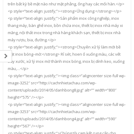
trên bất kỳ bề mặt nào như mặt phẳng, ống hay các mối hàn.</p>
<p style=”text-align: justify;”><strong>Ứng dụng:</strong></p>
<p style=”text-align: justify;”>Sản phẩm inox công nghiệp, inox
thang máy, bàn ghế inox, bồn chứa inox, thiết bị inox nhà máy xi
măng, nội thất inox trong nhà hàng-khách sạn, thiết bị inox nhà
máy rượu, bia, đường.</p>
<p style=”text-align: justify;”><strong>Chuyên xử lý làm mới bề
mặt inox bóng–mờ:</strong> Rỉ sét, hoen ố xuống màu, các vết
trầy xước, xử lý inox mờ thành inox bóng, inox bị dính keo, xuống
màu,…</p>
<p style=”text-align: justify;”><img class=”aligncenter size-full wp-
image-3252″ src=”http://cachnhietachau.com/wp-
content/uploads/2014/05/danhbong8.jpg” alt=”” width=”800″
height=”575″ /></p>
<p style=”text-align: justify;”><img class=”aligncenter size-full wp-
image-3253″ src=”http://cachnhietachau.com/wp-
content/uploads/2014/05/danhbong4.jpg” alt=”” width=”590″
height=”567″ /></p>
<p style=”text-align: justify;”>Chúng tôi cam kết cung cấp cho