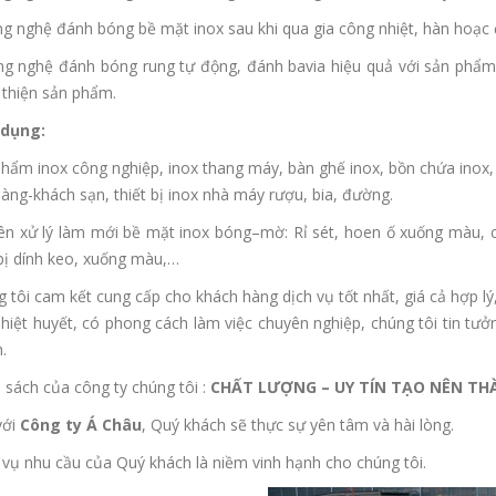
g nghệ đánh bóng bề mặt inox sau khi qua gia công nhiệt, hàn hoạc đ
g nghệ đánh bóng rung tự động, đánh bavia hiệu quả với sản phẩm 
thiện sản phẩm.
dụng:
hẩm inox công nghiệp, inox thang máy, bàn ghế inox, bồn chứa inox, t
àng-khách sạn, thiết bị inox nhà máy rượu, bia, đường.
n xử lý làm mới bề mặt inox bóng–mờ: Rỉ sét, hoen ố xuống màu, cá
bị dính keo, xuống màu,…
 tôi cam kết cung cấp cho khách hàng dịch vụ tốt nhất, giá cả hợp lý, 
hiệt huyết, có phong cách làm việc chuyên nghiệp, chúng tôi tin tư
.
 sách của công ty chúng tôi :
CHẤT LƯỢNG – UY TÍN TẠO NÊN T
với
Công ty Á Châu
, Quý khách sẽ thực sự yên tâm và hài lòng.
vụ nhu cầu của Quý khách là niềm vinh hạnh cho chúng tôi.