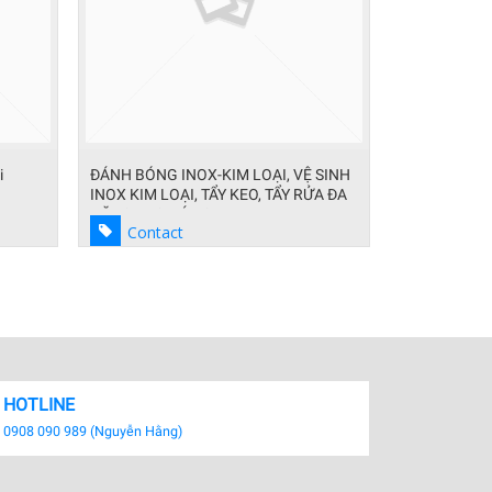
 SINH
đánh bóng và xử lý bề mặt inox công
GIA CÔNG Đ
ỬA ĐA
nghiệp
SỌC , 2 LINE
Contact
Contac
HOTLINE
0908 090 989 (Nguyễn Hằng)