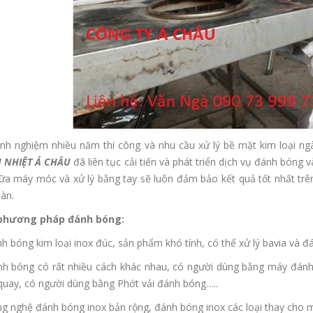
inh nghiệm nhiều năm thi công và nhu cầu xử lý bề mặt kim loại n
 NHIỆT Á CHÂU
đã liên tục cải tiến và phát triển dịch vụ đánh bóng v
ữa máy móc và xử lý bằng tay sẽ luôn đảm bảo kết quả tốt nhất tr
àn.
phương pháp đánh bóng:
h bóng kim loại inox đúc, sản phẩm khó tính, có thể xử lý bavia và đ
nh bóng có rất nhiều cách khác nhau, có người dùng bằng máy đán
quay, có người dùng bằng Phớt vải đánh bóng…..
g nghệ đánh bóng inox bản rộng, đánh bóng inox các loại thay cho 