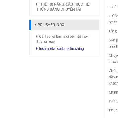
THIẾT BỊ NÂNG, CẦU TRỤC, HỆ
– Côn
THỐNG BĂNG CHUYỀN TẢI
– Côn
hoàn 
POLISHED INOX
Ứng 
Cải tạo và làm mới bề mặt inox
Sản p
Thang máy
nhà h
Inox metal surface finishing
Chuyê
inox 
Chúng
đầy n
khách
Chính
Đến 
Phục 