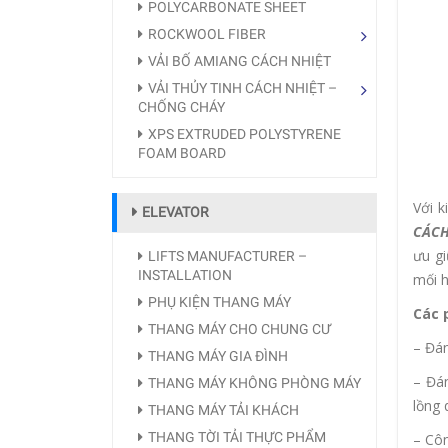
POLYCARBONATE SHEET
ROCKWOOL FIBER
VẢI BỐ AMIANG CÁCH NHIỆT
VẢI THỦY TINH CÁCH NHIỆT –
CHỐNG CHÁY
XPS EXTRUDED POLYSTYRENE
FOAM BOARD
Với k
ELEVATOR
CÁCH
ưu gi
LIFTS MANUFACTURER –
INSTALLATION
mối h
PHỤ KIỆN THANG MÁY
Các 
THANG MÁY CHO CHUNG CƯ
– Đán
THANG MÁY GIA ĐÌNH
– Đá
THANG MÁY KHÔNG PHÒNG MÁY
lồng 
THANG MÁY TẢI KHÁCH
THANG TỜI TẢI THỰC PHẨM
– Côn