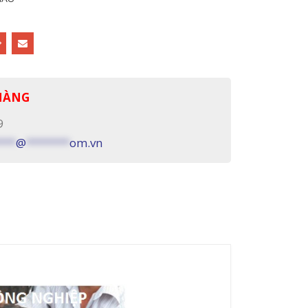
 HÀNG
9
***
@
*******
om.vn