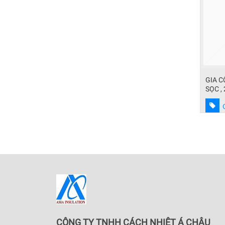
t inox công
GIA CÔNG ĐÁNH BÓNG INOX, ĐÁNH
xử lý 
SỌC , 2 LINE
Contact
CÔNG TY TNHH CÁCH NHIỆT Á CHÂU