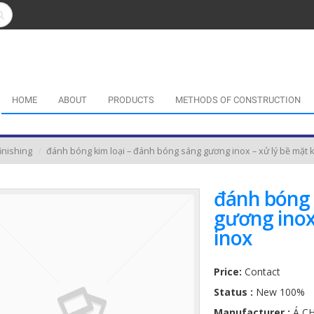
HOME
ABOUT
PRODUCTS
METHODS OF CONSTRUCTION
inishing
đánh bóng kim loại – đánh bóng sáng gương inox – xử lý bề mặt k
đánh bóng 
gương inox 
inox
Price:
Contact
Status :
New 100%
Manufacturer :
Á C