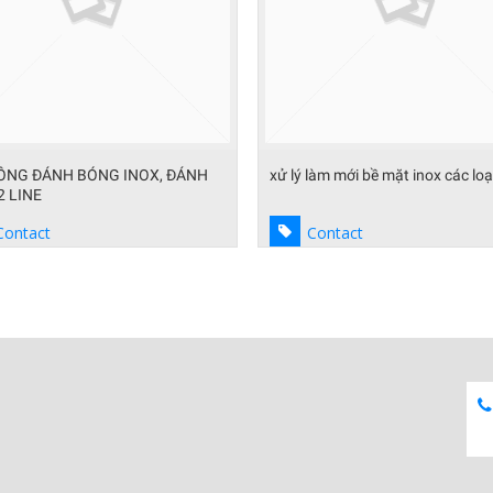
làm mới bề mặt inox các loại
ĐÁNH BÓNG INOX-KIM LOẠI, VỆ
INOX KIM LOẠI, TẨY KEO, TẨY R
NĂNG KEO DÁN 3M
Contact
Contact