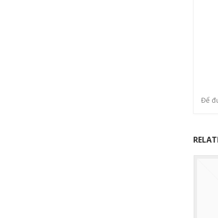
Để đư
RELAT