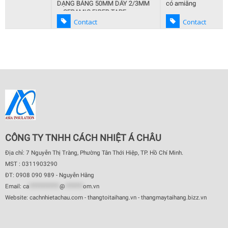
DẠNG BẢNG 50MM DẢY 2/3MM
có amiăng
– CERAMIC FIBER TAPE
Contact
Contact
CÔNG TY TNHH CÁCH NHIỆT Á CHÂU
Địa chỉ: 7 Nguyễn Thị Tràng, Phường Tân Thới Hiệp, TP. Hồ Chí Minh.
MST : 0311903290
ĐT: 0908 090 989 - Nguyễn Hằng
Email:
ca
************
@
*******
om.vn
Website: cachnhietachau.com - thangtoitaihang.vn - thangmaytaihang.bizz.vn