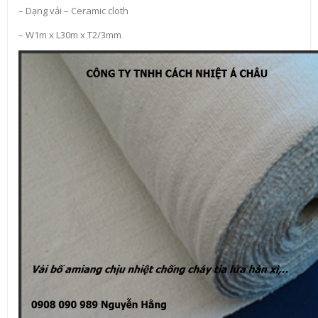
– Dạng vải – Ceramic cloth
– W1m x L30m x T2/3mm