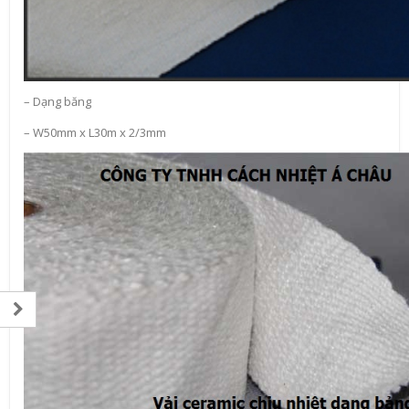
– Dạng băng
– W50mm x L30m x 2/3mm