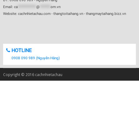
ĐT: 0908 090 989 - Nguyễn Hằng
Email:
ca
************
@
*******
om.vn
Website: cachnhietachau.com - thangtoitaihang.vn - thangmaytaihang.bizz.vn
HOTLINE
0908 090 989 (Nguyễn Hằng)
Copyright © 2016 cachnhietachau