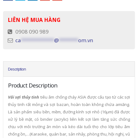
LIÊN HỆ MUA HÀNG
0908 090 989
ca
************
@
*******
om.vn
Description
Product Description
Vải sợi thủy tinh
tiêu âm chống cháy ASIA được cấu tạo từ các sợi
thủy tinh rất mỏng và sợi bazan, hoàn toàn không chứa amiăng.
Là sản phẩm siêu bền, mềm, đường kính sợi nhỏ (16µm) đã được
xử lý bề mặt, có binder (acrylic) liên kết sợi làm tăng sức chống
chịu với môi trường ăn mòn và kéo dài tuổi thọ cho lớp tiêu âm
chống ồn,…(Karaoke, quán bar, sản nhảy, phòng thu, hội nghị, vũ