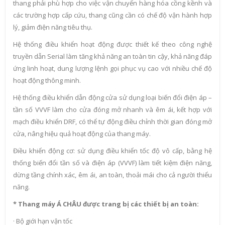
thang phải phù hợp cho việc vận chuyển hàng hóa cồng kềnh và
các trường hợp cấp cứu, thang cũng cần có chế độ vận hành hợp
lý, giảm điện năng tiêu thụ.
Hệ thống điều khiển hoạt động được thiết kế theo công nghệ
truyền dẫn Serial làm tăng khả năng an toàn tin cậy, khả năng đáp
ứng linh hoạt, dung lượng lệnh gọi phục vụ cao với nhiều chế độ
hoạt động thông minh.
Hệ thống điều khiển dẫn động cửa sử dụng loại biến đổi điện áp –
tần số VVVF làm cho cửa đóng mở nhanh và êm ái, kết hợp với
mạch điều khiển DRF, có thể tự động điều chỉnh thời gian đóng mở
cửa, nâng hiệu quả hoạt động của thang máy.
Điều khiển động cơ: sử dụng điều khiển tốc độ vô cấp, bằng hệ
thống biến đổi tần số và điện áp (VVVF) làm tiết kiệm điện năng,
dừng tầng chính xác, êm ái, an toàn, thoải mái cho cả người thiểu
năng.
* Thang máy Á CHÂU được trang bị các thiết bị an toàn:
· Bộ giới hạn vận tốc