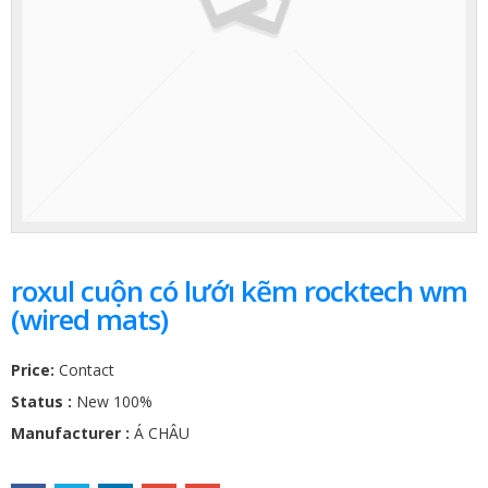
roxul cuộn có lướı kẽm rocktech wm
(wired mats)
Price:
Contact
Status :
New 100%
Manufacturer :
Á CHÂU