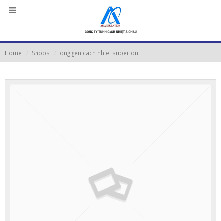
Home
Shops
ong gen cach nhiet superlon