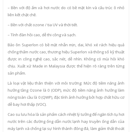
– Bền với độ ẩm và hơi nước do có bề mặt kín và cấu trúc ô nhỏ
liên kết chặt chẽ.
– Bền với chất ozone / tia UV và thời tiết.
– Tính đàn hồi cao, dễ thi công và sạch.
Bảo ôn Superlon có bề mặt nhẵn mịn, dai, khó xé rách hiệu quả
chống thấm nước cao, thương hiệu Superlon và thông số kỹ thuật
được in công nghệ cao, sắc nét, dễ nhìn. Không có mùi hôi khó
chịu. Xuất xứ Made in Malaysia được thể hiện rõ ràng trên từng
sản phẩm.
Là loại vật liệu thân thiện với môi trường: Mức độ tiềm năng ảnh
hưởng tầng Ozone là 0 (ODP), mức độ tiềm năng ảnh hưởng làm
nóng toàn cầu là 0 (QWP), đặc tính ảnh hưởng bởi hợp chất hữu cơ
dễ bay hơi thấp (VOC).
Cao su lưu hóa là sản phẩm cách nhiệt lý tưởng để ngăn tích tụ hơi
nước trên các đường ống dẫn nước lạnh hay truyền ống dẫn của
máy lạnh và chống lại sự hình thành đông đá, làm giảm thất thoát