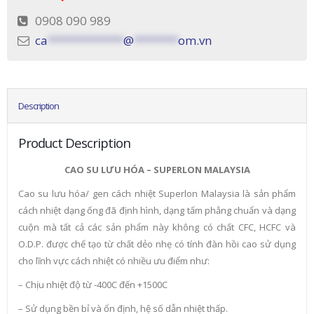
0908 090 989
ca
************
@
*******
om.vn
Description
Product Description
CAO SU LƯU HÓA – SUPERLON MALAYSIA
Cao su lưu hóa/ gen cách nhiệt Superlon Malaysia là sản phẩm
cách nhiệt dạng ống đã định hình, dạng tấm phẳng chuẩn và dạng
cuộn mà tất cả các sản phẩm này không có chất CFC, HCFC và
O.D.P. được chế tạo từ chất dẻo nhẹ có tính đàn hồi cao sử dụng
cho lĩnh vực cách nhiệt có nhiều ưu điểm như:
– Chịu nhiệt độ từ -400C đến +1500C
– Sử dụng bền bỉ và ổn định, hệ số dẫn nhiệt thấp.