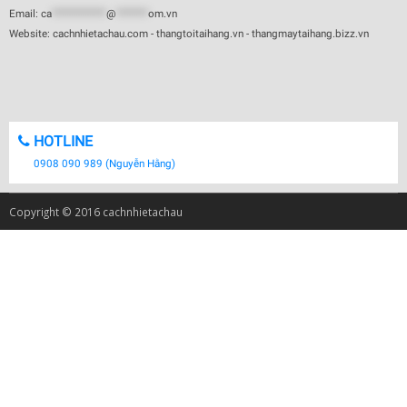
Email:
ca
************
@
*******
om.vn
Website: cachnhietachau.com - thangtoitaihang.vn - thangmaytaihang.bizz.vn
HOTLINE
0908 090 989 (Nguyễn Hằng)
Copyright © 2016 cachnhietachau