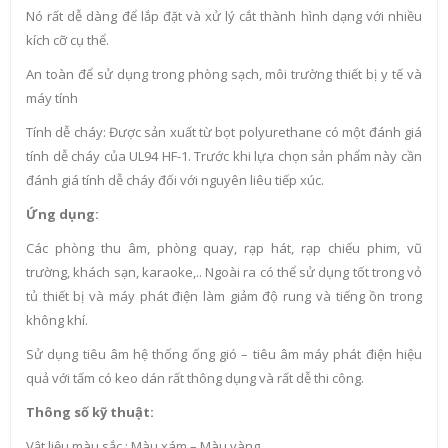
Nó rất dễ dàng để lắp đặt và xử lý cắt thành hình dạng với nhiều
kích cỡ cụ thể.
An toàn để sử dụng trong phòng sạch, môi trường thiết bị y tế và
máy tính
Tính dễ cháy: Được sản xuất từ bọt polyurethane có một đánh giá
tính dễ cháy của UL94 HF-1. Trước khi lựa chọn sản phẩm này cần
đánh giá tính dễ cháy đối với nguyên liêu tiếp xúc.
Ứng dụng:
Các phòng thu âm, phòng quay, rạp hát, rạp chiếu phim, vũ
trường, khách sạn, karaoke,.. Ngoài ra có thể sử dụng tốt trong vỏ
tủ thiết bị và máy phát điện làm giảm độ rung và tiếng ồn trong
không khí.
Sử dụng tiêu âm hệ thống ống gió – tiêu âm máy phát điện hiệu
quả với tấm có keo dán rất thông dụng và rất dễ thi công.
Thông số kỹ thuật:
Vật liệu màu sắc : Màu xám – Màu vàng.