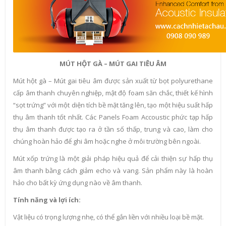
MÚT HỘT GÀ – MÚT GAI TIÊU ÂM
Mút hột gà – Mút gai tiêu âm được sản xuất từ bọt polyurethane
cấp âm thanh chuyên nghiệp, mật độ foam săn chắc, thiết kế hình
“sọt trứng” với một diện tích bề mặt tăng lên, tạo một hiệu suất hấp
thụ âm thanh tốt nhất. Các Panels Foam Accoustic phức tạp hấp
thụ âm thanh được tạo ra ở tần số thấp, trung và cao, làm cho
chúng hoàn hảo để ghi âm hoặc nghe ở môi trường bên ngoài.
Mút xốp trứng là một giải pháp hiệu quả để cải thiện sự hấp thụ
âm thanh bằng cách giảm echo và vang. Sản phẩm này là hoàn
hảo cho bất kỳ ứng dụng nào về âm thanh.
Tính năng và lợi ích:
Vật liệu có trọng lượng nhẹ, có thể gắn liền với nhiều loại bề mặt.