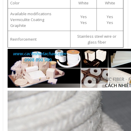
Color
White
White
Available modifications
Yes
Yes
Vermiculite Coating
Yes
Yes
Graphite
Stainless steel wire or
Reinforcement
glass fiber