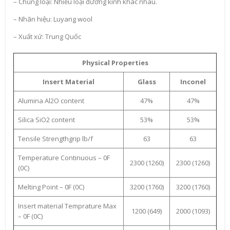
– Chủng loại: Nhiều loại đường kính khác nhau.
– Nhãn hiệu: Luyang wool
– Xuất xứ: Trung Quốc
Physical Properties
Insert Material
Glass
Inconel
Alumina Al2O content
47%
47%
Silica SiO2 content
53%
53%
Tensile Strengthgrip lb/f
63
63
Temperature Continuous – 0F
2300 (1260)
2300 (1260)
(0C)
Melting Point – 0F (0C)
3200 (1760)
3200 (1760)
Insert material Temprature Max
1200 (649)
2000 (1093)
– 0F (0C)