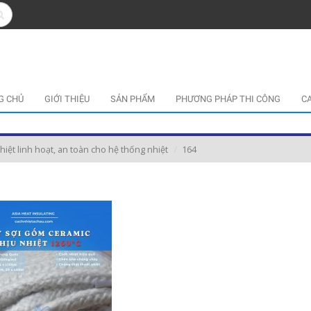
G CHỦ
GIỚI THIỆU
SẢN PHẨM
PHƯƠNG PHÁP THI CÔNG
C
iệt linh hoạt, an toàn cho hệ thống nhiệt
164