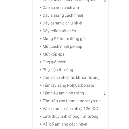
Cao su non cách âm
Dây amıăng cách nhıệt
Dây ceramic chịu nhiệt
Dây teflon tết chèn
Màng PE foam đóng gói
Mút cách nhiệt pe-opp
Mút xốp eps
Ống gıó mềm
Phụ kiện thi công
Tấm cách nhiệt túi khí cát tường
Tấm lấy sáng PolyCarbonate
Tấm tiêu âm hình trứng
Tấm xốp xps foam – polystyrene
Vải ceramic cách nhiệt 1260DC
Lưới thủy tinh chống nứt tường
Vảı bố amıang cách nhıệt