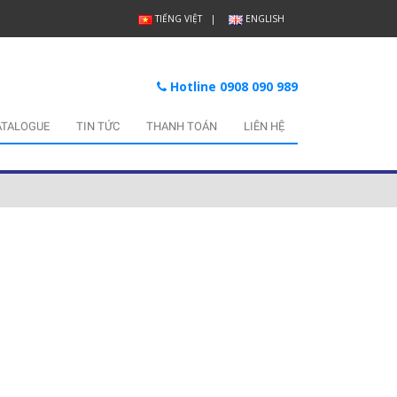
TIẾNG VIỆT
ENGLISH
Hotline 0908 090 989
ATALOGUE
TIN TỨC
THANH TOÁN
LIÊN HỆ