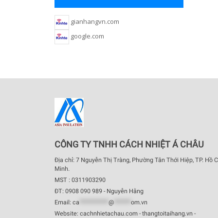
gianhangvn.com
google.com
CÔNG TY TNHH CÁCH NHIỆT Á CHÂU
Địa chỉ: 7 Nguyễn Thị Tràng, Phường Tân Thới Hiệp, TP. Hồ C
Minh.
MST : 0311903290
ĐT: 0908 090 989 - Nguyễn Hằng
Email:
ca
************
@
*******
om.vn
Website: cachnhietachau.com - thangtoitaihang.vn -