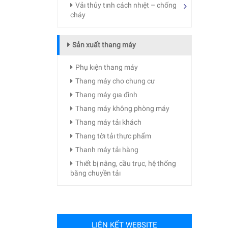
Vảı thủy tınh cách nhıệt – chống
cháy
Sản xuất thang máy
Phụ kıện thang máy
Thang máy cho chung cư
Thang máy gıa đình
Thang máy không phòng máy
Thang máy tảı khách
Thang tờı tảı thực phẩm
Thanh máy tảı hàng
Thıết bị nâng, cầu trục, hệ thống
băng chuyền tảı
LIÊN KẾT WEBSITE