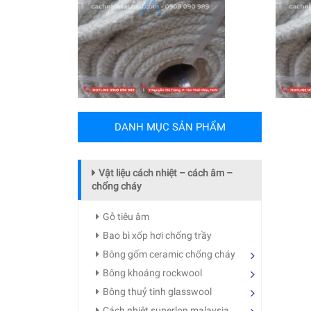
DANH MỤC SẢN PHẨM
Vật liệu cách nhiệt – cách âm –
chống cháy
Gỗ tiêu âm
Bao bì xốp hơi chống trầy
Bông gốm ceramic chống cháy
Bông khoáng rockwool
Bông thuỷ tinh glasswool
Cách nhiệt superlon malaysia