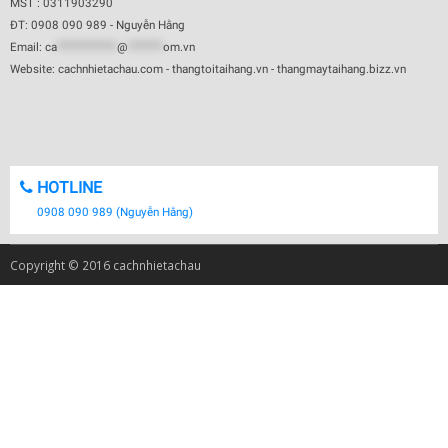
MST : 0311903290
ĐT: 0908 090 989 - Nguyễn Hằng
Email:
ca
************
@
*******
om.vn
Website: cachnhietachau.com - thangtoitaihang.vn - thangmaytaihang.bizz.vn
HOTLINE
0908 090 989 (Nguyễn Hằng)
Copyright © 2016 cachnhietachau