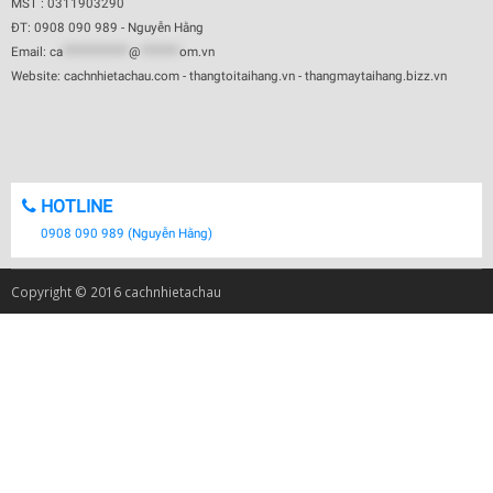
MST : 0311903290
ĐT: 0908 090 989 - Nguyễn Hằng
Email:
ca
************
@
*******
om.vn
Website: cachnhietachau.com - thangtoitaihang.vn - thangmaytaihang.bizz.vn
HOTLINE
0908 090 989 (Nguyễn Hằng)
Copyright © 2016 cachnhietachau